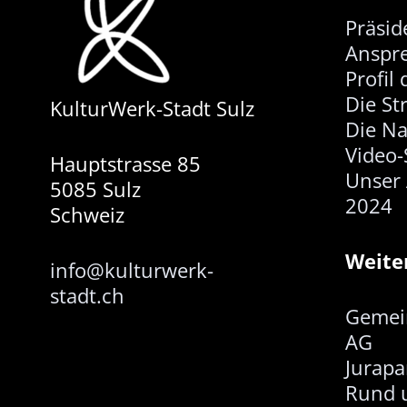
Präsid
Anspr
Profil
Die St
KulturWerk-Stadt Sulz
Die N
Video-
Hauptstrasse 85
Unser 
5085 Sulz
2024
Schweiz
Weite
info@kulturwerk-
stadt.ch
Gemei
AG
Jurapa
Rund 