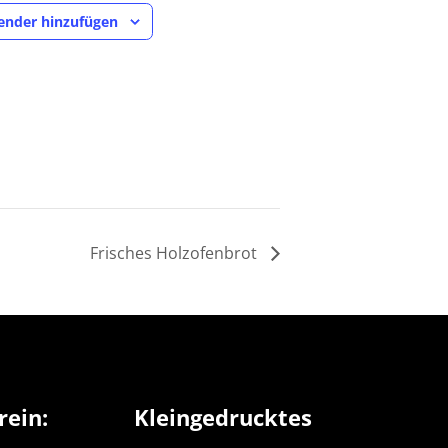
ender hinzufügen
Frisches Holzofenbrot
rein:
Kleingedrucktes