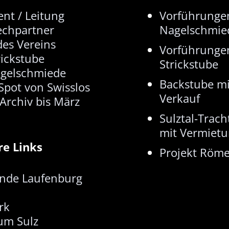
ent / Leitung
Vorführunge
echpartner
Nagelschmie
 des Vereins
Vorführunge
rickstube
Strickstube
agelschmiede
Backstube mi
Spot von Swisslos
Verkauf
Archiv bis März
Sulztal-Trach
mit Vermiet
re Links
Projekt Röme
nde Laufenburg
rk
um Sulz