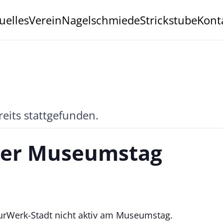
uelles
Verein
Nagelschmiede
Strickstube
Kont
reits stattgefunden.
ler Museumstag
lturWerk-Stadt nicht aktiv am Museumstag.