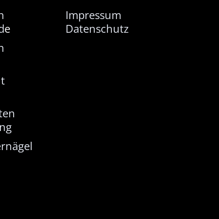
n
Impressum
d
e
Datenschutz
n
t
ten
ung
rnägel