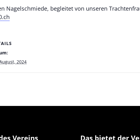
n Nagelschmiede, begleitet von unseren Trachtenfr
0.ch
TAILS
um:
 August, 2024
des Vereins
Das bietet der Ve