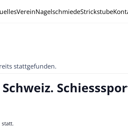
uelles
Verein
Nagelschmiede
Strickstube
Kont
reits stattgefunden.
V Schweiz. Schiessspo
statt.