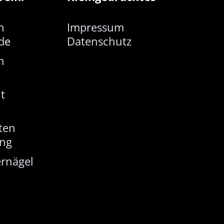
n
Impressum
d
e
Datenschutz
n
t
ten
ung
rnägel