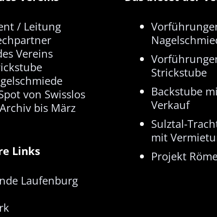
ent / Leitung
Vorführunge
echpartner
Nagelschmie
 des Vereins
Vorführunge
rickstube
Strickstube
agelschmiede
Backstube mi
Spot von Swisslos
Verkauf
Archiv bis März
Sulztal-Trach
mit Vermiet
re Links
Projekt Röme
nde Laufenburg
rk